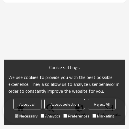
Cookie settings
We use cookies to provide you with the best possible
experience. They also allow us to analyze user behavior in
order to constantly improve the website for you.
Accept all
Accept Selection
Reject All
Inicio
búsqueda
categoría
Enviar consulta
Necessary
Analytics
Preferences
Marketing