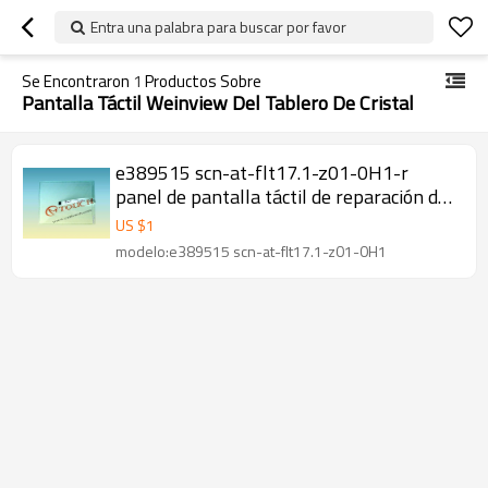
Entra una palabra para buscar por favor
Se Encontraron
1
Productos Sobre
Pantalla Táctil Weinview Del Tablero De Cristal
e389515 scn-at-flt17.1-z01-0H1-r
panel de pantalla táctil de reparación de
reemplazo
US $
1
modelo:e389515 scn-at-flt17.1-z01-0H1