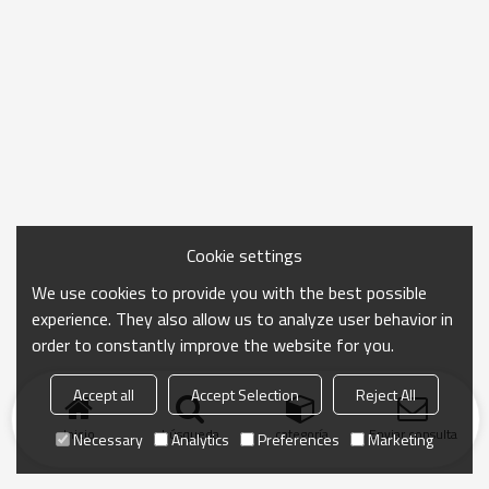
Cookie settings
We use cookies to provide you with the best possible
experience. They also allow us to analyze user behavior in
order to constantly improve the website for you.
Accept all
Accept Selection
Reject All
Inicio
búsqueda
categoría
Enviar consulta
Necessary
Analytics
Preferences
Marketing