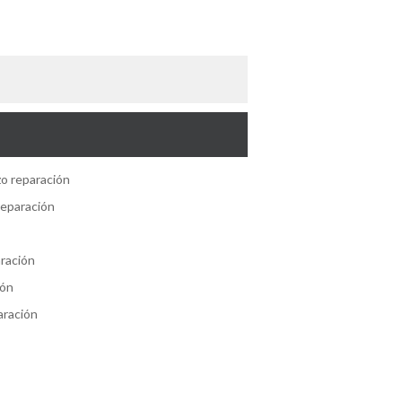
zo reparación
 reparación
aración
ión
aración