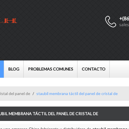
+(8
Español
sale
English
Français
العربية
BLOG
PROBLEMAS COMUNES
CONTACTO
istal del panel de
/
staubil membrana táctil del panel de cristal de
UBIL MEMBRANA TÁCTIL DEL PANEL DE CRISTAL DE