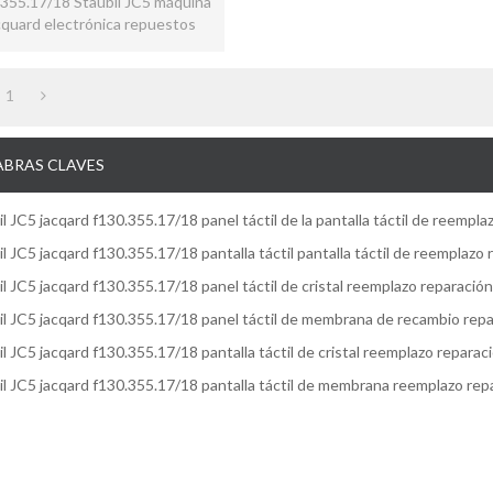
355.17/18 Staubli JC5 máquina
cquard electrónica repuestos
uya el panel de la pantalla táctil.
1
ABRAS CLAVES
il JC5 jacqard f130.355.17/18 panel táctil de la pantalla táctil de reempla
il JC5 jacqard f130.355.17/18 pantalla táctil pantalla táctil de reemplazo
il JC5 jacqard f130.355.17/18 panel táctil de cristal reemplazo reparación
il JC5 jacqard f130.355.17/18 panel táctil de membrana de recambio rep
il JC5 jacqard f130.355.17/18 pantalla táctil de cristal reemplazo reparac
il JC5 jacqard f130.355.17/18 pantalla táctil de membrana reemplazo rep