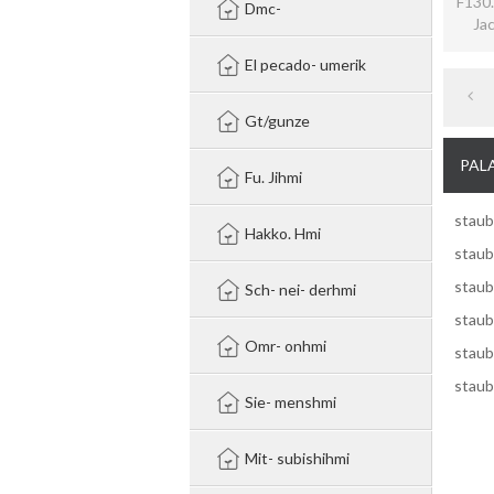
F130.
Dmc-
Ja
substit
El pecado- umerik
Gt/gunze
PAL
Fu. Jihmi
staub
Hakko. Hmi
staub
staub
Sch- nei- derhmi
staub
Omr- onhmi
staub
staub
Sie- menshmi
Mit- subishihmi