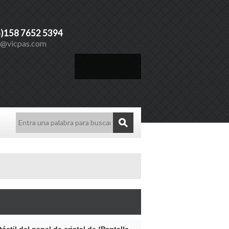
6)158 7652 5394
s@vicpas.com
Español