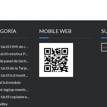
GORÍA
MOBILE WEB
S
Pantalla táctil HMI de cristal del panel de
4 Hilos táctil resistiva Panel de la Pantalla
5 cable de panel de táctil resistiva
Pantalla táctil de la Tarjeta de Control
Pantalla táctil lcd monitor párrafo pos / industrial / Médico
al lcd módulo
notebook legtop membrana táctil del panel de cristal de
Pantalla táctil copiadora fotocopia de cristal membrana
adley