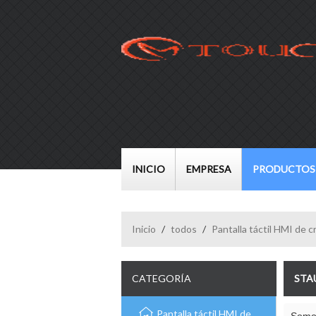
INICIO
EMPRESA
PRODUCTOS
Inicio
/
todos
/
Pantalla táctil HMI de cr
CATEGORÍA
STA
Pantalla táctil HMI de cristal del panel de