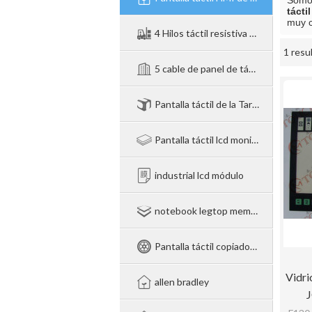
Somos
tácti
muy c
4 Hilos táctil resistiva Panel de la Pantalla
1 resu
escaparate
5 cable de panel de táctil resistiva
Pantalla táctil de la Tarjeta de Control
Pantalla táctil lcd monitor párrafo pos / industrial / Médico
industrial lcd módulo
notebook legtop membrana táctil del panel de cristal de
Pantalla táctil copiadora fotocopia de cristal membrana
Vidri
allen bradley
J