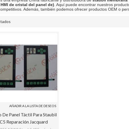
 una empresa China fabricante y distribuidora de
staubil membrana tá
l HMI de cristal del panel de)
. Aquí puede encontrar nuestros productos
ompetitivos. Además, también podemos ofrecer productos OEM o per
ltados
lista
AÑADIR A LA LISTA DE DESEOS
o De Panel Táctil Para Staubil
C5 Reparación Jacquard
Reemplazar