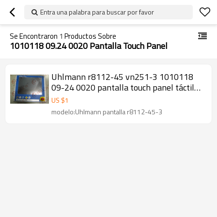
Entra una palabra para buscar por favor
Se Encontraron
1
Productos Sobre
1010118 09.24 0020 Pantalla Touch Panel
Uhlmann r8112-45 vn251-3 1010118
09-24 0020 pantalla touch panel táctil
de membrana reparación de vidrio
US $
1
reemplazado
modelo:Uhlmann pantalla r8112-45-3