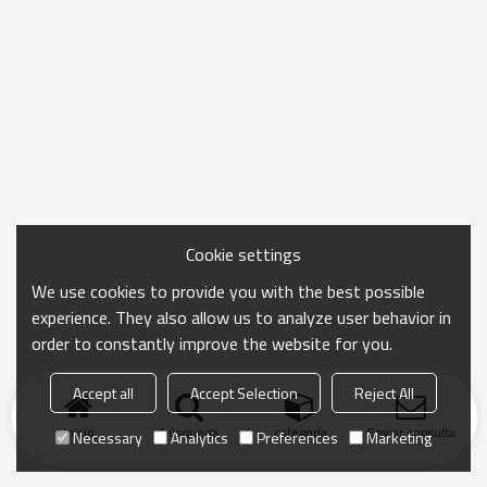
Cookie settings
We use cookies to provide you with the best possible
experience. They also allow us to analyze user behavior in
order to constantly improve the website for you.
Accept all
Accept Selection
Reject All
Inicio
búsqueda
categoría
Enviar consulta
Necessary
Analytics
Preferences
Marketing