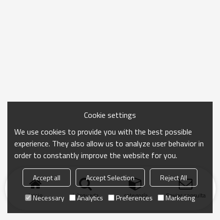
Cookie settings
We use cookies to provide you with the best possible
experience. They also allow us to analyze user behavior in
order to constantly improve the website for you.
Accept all
Accept Selection
Reject All
Inicio
búsqueda
categoría
Enviar consulta
Necessary
Analytics
Preferences
Marketing