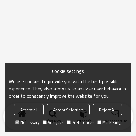
Cookie settings
We use cookies to provide you with the best possible
experience. They also allow us to analyze user behavior in
order to constantly improve the website for you.
Accept all
Accept Selection
Reject All
Inicio
búsqueda
categoría
Enviar consulta
Necessary
Analytics
Preferences
Marketing