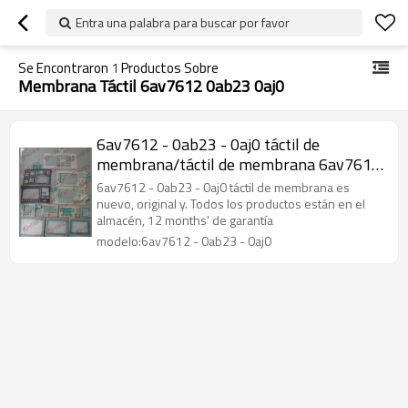
Entra una palabra para buscar por favor
Se Encontraron
1
Productos Sobre
Membrana Táctil 6av7612 0ab23 0aj0
6av7612 - 0ab23 - 0aj0 táctil de
membrana/táctil de membrana 6av7612
- 0ab23 - 0aj0 panel pc 670 12" táctil
6av7612 - 0ab23 - 0aj0 táctil de membrana es
nuevo, original y. Todos los productos están en el
almacén, 12 months' de garantía
modelo:6av7612 - 0ab23 - 0aj0