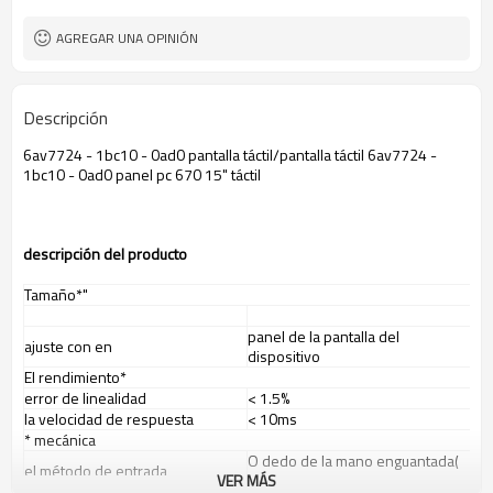
AGREGAR UNA OPINIÓN
Descripción
6av7724 - 1bc10 - 0ad0 pantalla táctil/pantalla táctil 6av7724 -
1bc10 - 0ad0 panel pc 670 15" táctil
descripci
ó
n del producto
Tamaño*"
panel de la pantalla del
ajuste con en
dispositivo
El rendimiento*
error de linealidad
< 1.5%
la velocidad de respuesta
< 10ms
* mecánica
O dedo de la mano enguantada(
el método de entrada
VER MÁS
de goma, tela o de cuero)