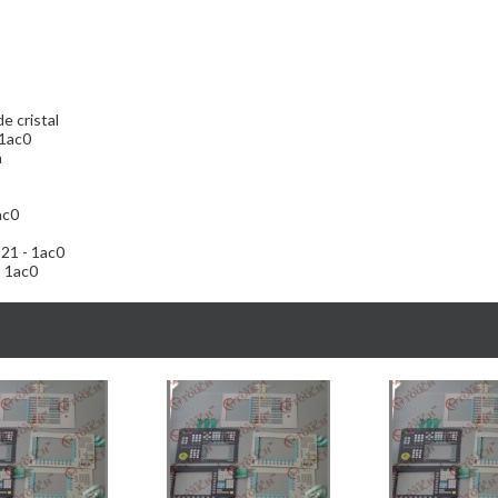
e cristal
 1ac0
a
ac0
b21 - 1ac0
- 1ac0