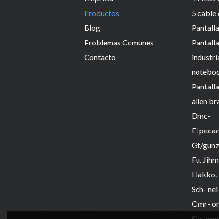
Productos
Blog
Problemas Comunes
Contacto
industri
allen br
Dmc-
El peca
Gt/gunz
Fu. Jihm
Hakko.
Sch- nei
Omr- o
Sie- me