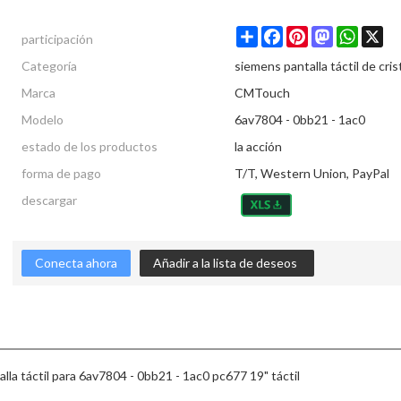
participación
Share
Facebook
Pinterest
Mastodon
Whats
X
Categoría
siemens pantalla táctil de cris
Marca
CMTouch
Modelo
6av7804 - 0bb21 - 1ac0
estado de los productos
la acción
forma de pago
T/T, Western Union, PayPal
descargar
Conecta ahora
Añadir a la lista de deseos
alla táctil para 6av7804 - 0bb21 - 1ac0 pc677 19" táctil