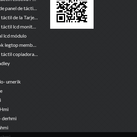
5 cable de panel de táctil resistiva
Pantalla táctil de la Tarjeta de Control
Pantalla táctil lcd monitor párrafo pos / industrial / Médico
al lcd módulo
notebook legtop membrana táctil del panel de cristal de
Pantalla táctil copiadora fotocopia de cristal membrana
adley
do- umerik
e
i
 Hmi
- derhmi
nhmi
nshmi