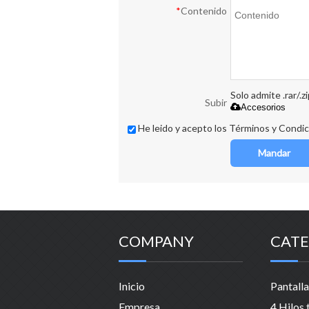
*
Contenido
Solo admite .rar/.z
Subir
Accesorios
He leido y acepto los Términos y Condic
Mandar
COMPANY
CATE
Inicio
Empresa