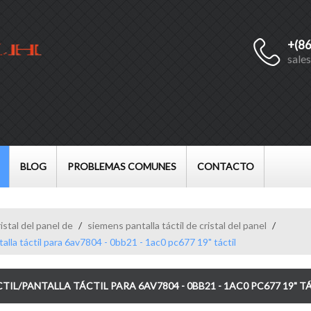
+(8
Español
sale
English
Français
العربية
BLOG
PROBLEMAS COMUNES
CONTACTO
istal del panel de
/
siemens pantalla táctil de cristal del panel
/
talla táctil para 6av7804 - 0bb21 - 1ac0 pc677 19" táctil
CTIL/PANTALLA TÁCTIL PARA 6AV7804 - 0BB21 - 1AC0 PC677 19" T