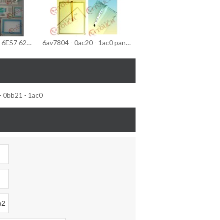
Telclado numérico 6ES7 626-1CG02-0AE3 de la membrana/telclado numérico de la membrana de 6ES7 626-1CG02-0AE3
6av7804 - 0ac20 - 1ac0 pantalla táctil/pantalla táctil para 6av7804 - 0ac20 - 1ac0 pc677 19" táctil
 - 0bb21 - 1ac0