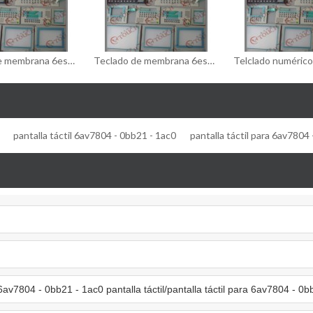
Teclado de membrana 6es7626 - 1dg04 - 0ae3/6es7626 - 1dg04 - 0ae3 teclado de membrana
Teclado de membrana 6es7 626 - 1dg02 - 0ae3/6es7 626 - 1dg02 - 0ae3 teclado de membrana
pantalla táctil 6av7804 - 0bb21 - 1ac0
pantalla táctil para 6av7804