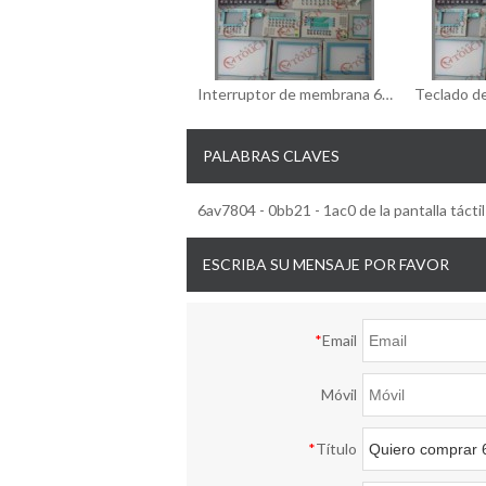
Interruptor de membrana 6ES7626-1DG04-0AE3/6ES7626-1DG04-0AE3 del interruptor de membrana
PALABRAS CLAVES
6av7804 - 0bb21 - 1ac0 de la pantalla táctil
ESCRIBA SU MENSAJE POR FAVOR
*
Email
Móvil
*
Título