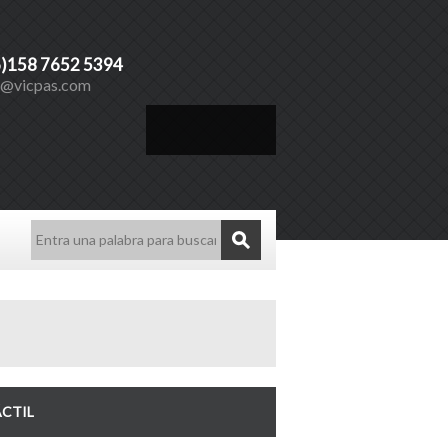
6)158 7652 5394
s@vicpas.com
Español
ÁCTIL