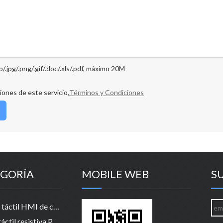
ip/.jpg/.png/.gif/.doc/.xls/.pdf, máximo 20M
iones de este servicio,
Términos y Condiciones
GORÍA
MOBILE WEB
S
Pantalla táctil HMI de cristal del panel de
4 Hilos táctil resistiva Panel de la Pantalla