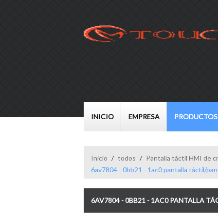
INICIO
EMPRESA
PRODUCTOS
Inicio
/
todos
/
Pantalla táctil HMI de cr
6av7804 - 0bb21 - 1ac0 pantalla táctil/pan
6AV7804 - 0BB21 - 1AC0 PANTALLA TÁ