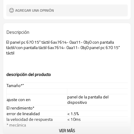
AGREGAR UNA OPINIÓN
Descripción
El panel pc 670 15" táctil 6av7614- 0aa11- 0bj0 con pantalla
táctil/con pantalla táctil 6av7614- 0aa11- 0bj0 panel pc 670 15"
táctil
descripci
ó
n del producto
Tamaño*"
panel de la pantalla del
ajuste con en
dispositivo
El rendimiento*
error de linealidad
< 1.5%
la velocidad de respuesta
< 10ms
* mecánica
VER MÁS
O dedo de la mano enguantada(
el método de entrada