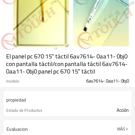
El panel pc 670 15" táctil 6av7614- 0aa11- 0bj0
con pantalla táctil/con pantalla táctil 6av7614-
0aa11- 0bj0 panel pc 670 15" táctil
6av7614- 0aa11- 0bj0
modelo
propiedad
Acción
Estado de Productos
Evaluacion
MÁS