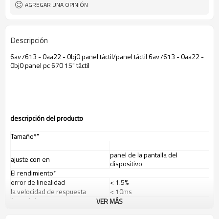
AGREGAR UNA OPINIÓN
Descripción
6av7613 - 0aa22 - 0bj0 panel táctil/panel táctil 6av7613 - 0aa22 -
0bj0 panel pc 670 15" táctil
descripci
ó
n del producto
Tamaño*"
panel de la pantalla del
ajuste con en
dispositivo
El rendimiento*
error de linealidad
< 1.5%
la velocidad de respuesta
< 10ms
* mecánica
VER MÁS
O dedo de la mano enguantada(
el método de entrada
de goma, tela o de cuero)