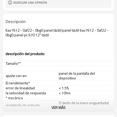
AGREGAR UNA OPINIÓN
Descripción
6av7612 - 0af22 - 0bg0 panel táctil/panel táctil 6av7612 - 0af22 -
0bg0 panel pc 670 12" táctil
descripci
ó
n del producto
Tamaño*"
panel de la pantalla del
ajuste con en
dispositivo
El rendimiento*
error de linealidad
< 1.5%
la velocidad de respuesta
< 10ms
* mecánica
O dedo de la mano enguantada(
el método de entrada
VER MÁS
de goma, tela o de cuero)
veces táctil
más de un millón toca