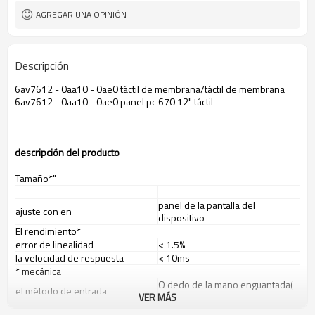
AGREGAR UNA OPINIÓN
Descripción
6av7612 - 0aa10 - 0ae0 táctil de membrana/táctil de membrana
6av7612 - 0aa10 - 0ae0 panel pc 670 12" táctil
descripci
ó
n del producto
Tamaño*"
panel de la pantalla del
ajuste con en
dispositivo
El rendimiento*
error de linealidad
< 1.5%
la velocidad de respuesta
< 10ms
* mecánica
O dedo de la mano enguantada(
el método de entrada
VER MÁS
de goma, tela o de cuero)
veces táctil
más de un millón toca