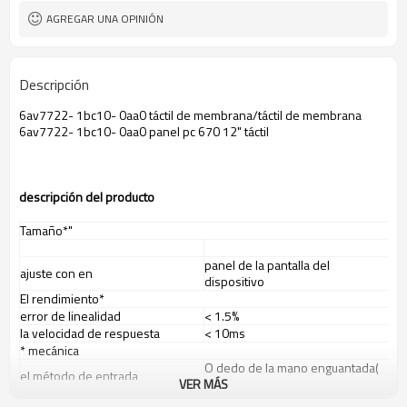
AGREGAR UNA OPINIÓN
Descripción
6av7722- 1bc10- 0aa0 táctil de membrana/táctil de membrana
6av7722- 1bc10- 0aa0 panel pc 670 12" táctil
descripci
ó
n del producto
Tamaño*"
panel de la pantalla del
ajuste con en
dispositivo
El rendimiento*
error de linealidad
< 1.5%
la velocidad de respuesta
< 10ms
* mecánica
O dedo de la mano enguantada(
el método de entrada
VER MÁS
de goma, tela o de cuero)
veces táctil
más de un millón toca