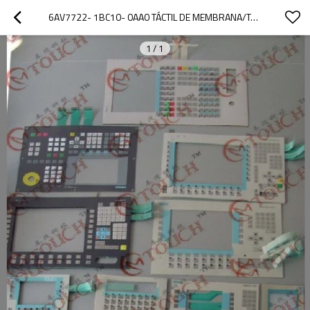
6AV7722- 1BC10- 0AA0 TÁCTIL DE MEMBRANA/TÁCTIL DE MEMBRANA 6AV7722- 1BC10- 0AA0 PANEL PC 670 12" TÁCTIL
1
/
1