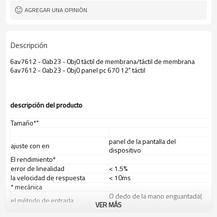
AGREGAR UNA OPINIÓN
Descripción
6av7612 - 0ab23 - 0bj0 táctil de membrana/táctil de membrana
6av7612 - 0ab23 - 0bj0 panel pc 670 12" táctil
descripci
ó
n del producto
Tamaño*"
panel de la pantalla del
ajuste con en
dispositivo
El rendimiento*
error de linealidad
< 1.5%
la velocidad de respuesta
< 10ms
* mecánica
O dedo de la mano enguantada(
el método de entrada
VER MÁS
de goma, tela o de cuero)
veces táctil
más de un millón toca