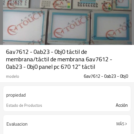
6av7612 - 0ab23 - 0bj0 táctil de
membrana/táctil de membrana 6av7612 -
0ab23 - 0bj0 panel pc 670 12" táctil
6av7612 - 0ab23 - 0bj0
modelo
propiedad
Acción
Estado de Productos
Evaluacion
MÁS