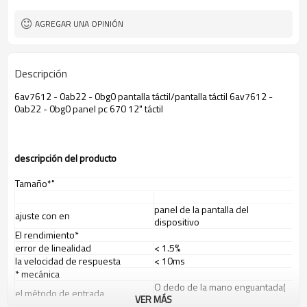
AGREGAR UNA OPINIÓN
Descripción
6av7612 - 0ab22 - 0bg0 pantalla táctil/pantalla táctil 6av7612 -
0ab22 - 0bg0 panel pc 670 12" táctil
descripci
ó
n del producto
Tamaño*"
panel de la pantalla del
ajuste con en
dispositivo
El rendimiento*
error de linealidad
< 1.5%
la velocidad de respuesta
< 10ms
* mecánica
O dedo de la mano enguantada(
el método de entrada
VER MÁS
de goma, tela o de cuero)