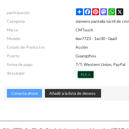
participación
Share
Facebook
Pinterest
Mastodon
Whats
X
Categoría
siemens pantalla táctil de cris
Marca
CMTouch
Modelo
6av7723 - 1ac00 - 0aa0
Estado de Productos
Acción
Puerto
Guangzhou
forma de pago
T/T, Western Union, PayPal
descargar
Conecta ahora
Añadir a la lista de deseos