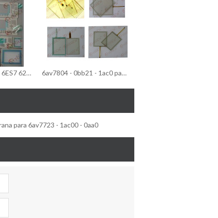
Telclado numérico 6ES7 626-1CG02-0AE3 de la membrana/telclado numérico de la membrana de 6ES7 626-1CG02-0AE3
6av7804 - 0bb21 - 1ac0 pantalla táctil/pantalla táctil para 6av7804 - 0bb21 - 1ac0 pc677 19" táctil
ana para 6av7723 - 1ac00 - 0aa0