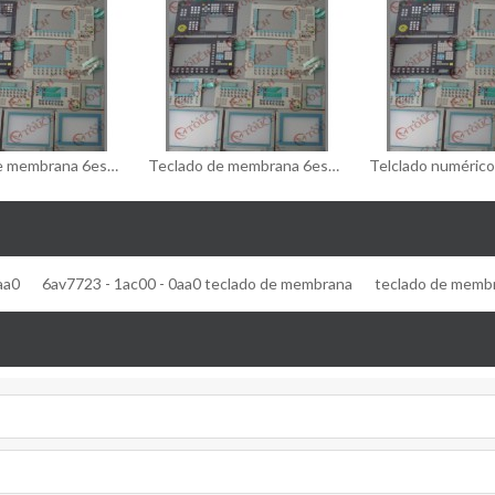
Teclado de membrana 6es7626 - 1dg04 - 0ae3/6es7626 - 1dg04 - 0ae3 teclado de membrana
Teclado de membrana 6es7 626 - 1dg02 - 0ae3/6es7 626 - 1dg02 - 0ae3 teclado de membrana
aa0
6av7723 - 1ac00 - 0aa0 teclado de membrana
teclado de membr