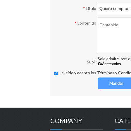
*
Título
*
Contenido
Solo admite .rar/.z
Subir
Accesorios
He leido y acepto los Términos y Condic
Mandar
COMPANY
CATE