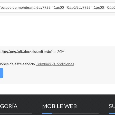
ip/.jpg/.png/.gif/.doc/.xls/.pdf, máximo 20M
iones de este servicio,
Términos y Condiciones
GORÍA
MOBILE WEB
S