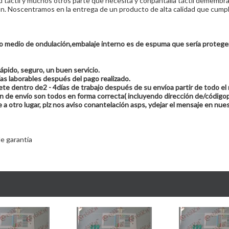
cd táctil y muchos otros parte que necesita y conpantalla táctil demembr
. Noscentramos en la entrega de un producto de alta calidad que cumpl
o medio de ondulación,embalaje interno es de espuma que sería proteger
ápido, seguro, un buen servicio.
as laborables después del pago realizado.
e dentro de2 - 4días de trabajo después de su envíoa partir de todo el
ón de envío son todos en forma correcta( incluyendo dirección de/códi
 a otro lugar, plz nos aviso conantelación asps, ydejar el mensaje en nue
e garantía