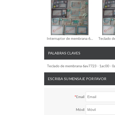
Interruptor de membrana 6ES7626-1DG04-0AE3/6ES7626-1DG04-0AE3 del interruptor de membrana
PALABRAS CLAVES
Teclado de membrana 6av7723 - 1ac00 - 0
ESCRIBA SU MENSAJE POR FAVOR
*
Email
Móvil