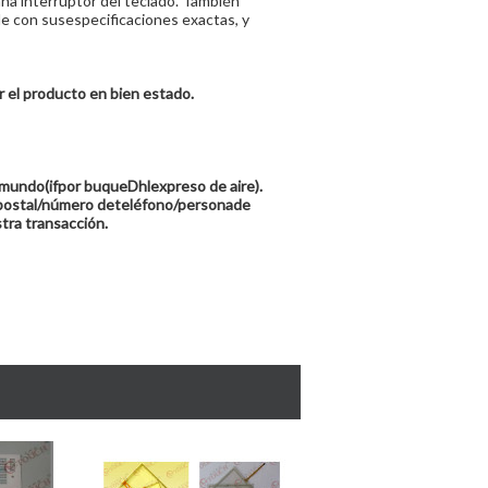
ana interruptor del teclado. También
e con susespecificaciones exactas, y
 el producto en bien estado.
 mundo(ifpor buqueDhlexpreso de aire).
gopostal/número deteléfono/personade
stra transacción.