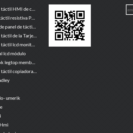
Pantalla táctil HMI de cristal del panel de
4 Hilos táctil resistiva Panel de la Pantalla
5 cable de panel de táctil resistiva
Pantalla táctil de la Tarjeta de Control
Pantalla táctil lcd monitor párrafo pos / industrial / Médico
al lcd módulo
notebook legtop membrana táctil del panel de cristal de
Pantalla táctil copiadora fotocopia de cristal membrana
adley
do- umerik
e
i
 Hmi