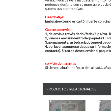
venta, médicos de la máquina, el monitor l
podemos designe con su muestra o petición
supera sus expectativas.
Deembalaje:
Embalajeexterno es cartón fuerte con cinc
Gastos deenv
í
o:
1, de envío a través dedhl/fedex/ups/tnt. R
2, vamosa enviareldentrodel paquete1-3 dí
3,normalmente, ustedseríaobtenerel paquet
4, porfavor asegúrese deque su informaci
contacto). Si usted desea enviar el paquete
servicio de garant
í
a
:
Si tienecualquier defecto de calidad,
1 año
d
PRODUCTOS RELACIONADOS