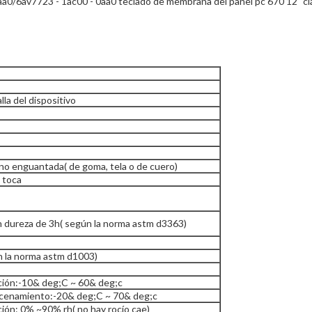
a0/6av7723 - 1ac00 - 0aa0 teclado de membrana del panel pc 670 12" cl
lla del dispositivo
no enguantada( de goma, tela o de cuero)
 toca
n dureza de 3h( según la norma astm d3363)
n la norma astm d1003)
ión:-10& deg;C ~ 60& deg;c
acenamiento:-20& deg;C ~ 70& deg;c
ión: 0% ~90% rh( no hay rocío cae)