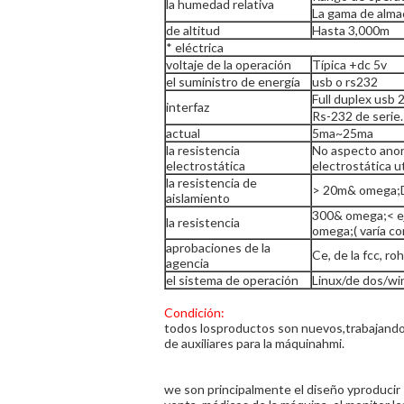
la humedad relativa
La gama de alma
de altitud
Hasta 3,000m
* eléctrica
voltaje de la operación
Típica +dc 5v
el suministro de energía
usb o rs232
Full duplex usb 2
interfaz
Rs-232 de serie.
actual
5ma~25ma
la resistencia
No aspecto ano
electrostática
electrostática ut
la resistencia de
> 20m& omega;
aislamiento
300& omega;< e
la resistencia
omega;( varía c
aprobaciones de la
Ce, de la fcc, ro
agencia
el sistema de operación
Linux/de dos/w
Condici
ó
n:
todos losproductos son nuevos,trabajando 
de auxiliares para la máquinahmi.
we son principalmente el diseño yproducir P