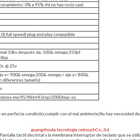
cenamiento: 0% a 95% rh( no hay rocío cae)
.0( full speed) plug and play compatible
rmal 10kv después de, 100& omega;250pf
iliza
Dc @ 25v
je x< 900& omega;200& omega;< eje y< 800&
on diferentes tamaño)
hs
indows me/95/98/nt4.0/xp/2000/mac os
en perfecta condición,cumplir con el mal ambiente,No hay necesidad deca
guangzhoula tecnolog
í
a cmtouchCo., ltd
antalla táctil decristal y la membrana interruptor de teclado que se uti