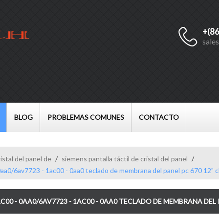
+(8
Español
sale
English
Français
العربية
BLOG
PROBLEMAS COMUNES
CONTACTO
istal del panel de
/
siemens pantalla táctil de cristal del panel
/
aa0/6av7723 - 1ac00 - 0aa0 teclado de membrana del panel pc 670 12" c
00 - 0AA0/6AV7723 - 1AC00 - 0AA0 TECLADO DE MEMBRANA DEL P