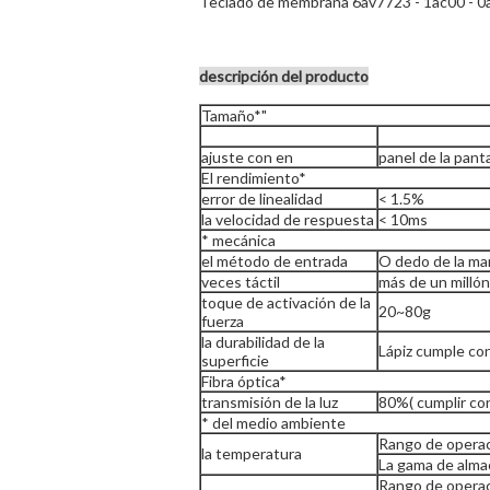
Teclado de membrana 6av7723 - 1ac00 - 0a
descripci
ó
n del producto
Tamaño*"
ajuste con en
panel de la panta
El rendimiento*
error de linealidad
< 1.5%
la velocidad de respuesta
< 10ms
* mecánica
el método de entrada
O dedo de la ma
veces táctil
más de un millón
toque de activación de la
20~80g
fuerza
la durabilidad de la
Lápiz cumple co
superficie
Fibra óptica*
transmisión de la luz
80%( cumplir co
* del medio ambiente
Rango de operac
la temperatura
La gama de alm
Rango de operac