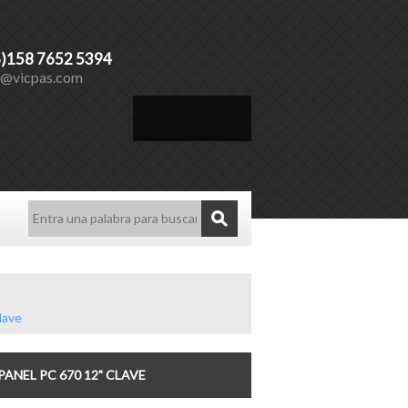
6)158 7652 5394
s@vicpas.com
Español
lave
ANEL PC 670 12" CLAVE