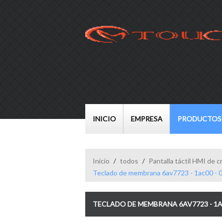
INICIO
EMPRESA
PRODUCTOS
Inicio
/
todos
/
Pantalla táctil HMI de cr
Teclado de membrana 6av7723 - 1ac00 - 0
TECLADO DE MEMBRANA 6AV7723 - 1AC