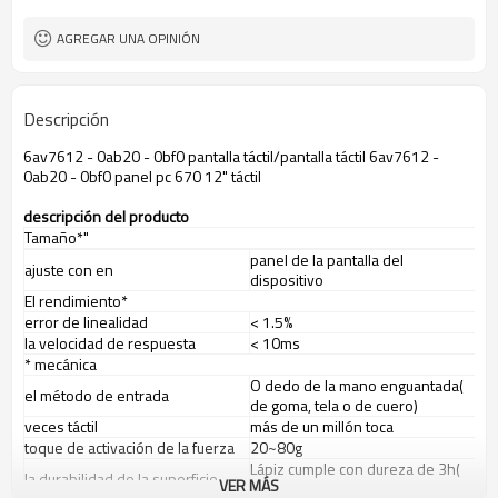
AGREGAR UNA OPINIÓN
Descripción
6av7612 - 0ab20 - 0bf0 pantalla táctil/pantalla táctil 6av7612 -
0ab20 - 0bf0 panel pc 670 12" táctil
descripci
ó
n del producto
Tamaño*"
panel de la pantalla del
ajuste con en
dispositivo
El rendimiento*
error de linealidad
< 1.5%
la velocidad de respuesta
< 10ms
* mecánica
O dedo de la mano enguantada(
el método de entrada
de goma, tela o de cuero)
veces táctil
más de un millón toca
toque de activación de la fuerza
20~80g
Lápiz cumple con dureza de 3h(
la durabilidad de la superficie
VER MÁS
según la norma astm d3363)