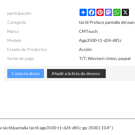
participación
Share
Facebook
Pinterest
Mastodon
Whats
X
Categoría
táctil Proface pantalla del pane
Marca
CMTouch
Modelo
Agp3500-t1-d24-d81c
Estado de Productos
Acción
forma de pago
T/T, Western Union, paypal
Conecta ahora
Añadir a la lista de deseos
áctil/pantalla táctil agp3500-t1-d24-d81c gp-3500 ( 10.4" )