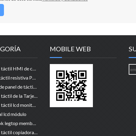
GORÍA
MOBILE WEB
S
Pantalla táctil HMI de cristal del panel de
4 Hilos táctil resistiva Panel de la Pantalla
5 cable de panel de táctil resistiva
Pantalla táctil de la Tarjeta de Control
Pantalla táctil lcd monitor párrafo pos / industrial / Médico
al lcd módulo
notebook legtop membrana táctil del panel de cristal de
Pantalla táctil copiadora fotocopia de cristal membrana