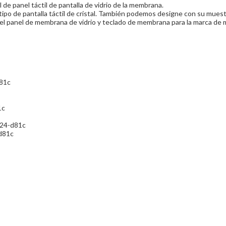
l de panel táctil de pantalla de vidrio de la membrana.
po de pantalla táctil de cristal. También podemos designe con su muestr
 del panel de membrana de vidrio y teclado de membrana para la marca d
d81c
1c
-d24-d81c
d81c