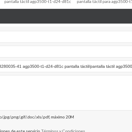
pantalla táctil agp3500-t1-d24-d81c
pantalla táctil para agp3500-
ip/.jpg/.png/.gif/.doc/.xls/.pdf, máximo 20M
iones de este servicio,
Términos y Condiciones