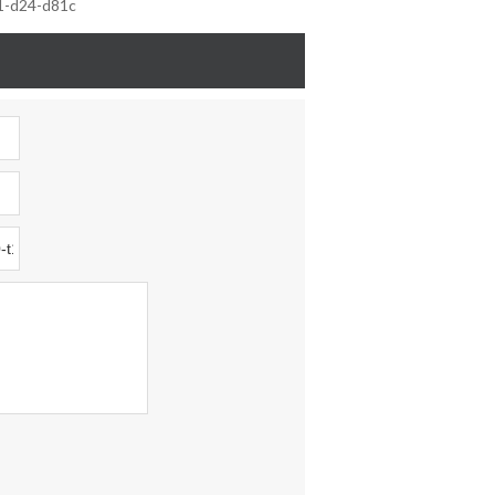
t1-d24-d81c