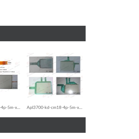
Apl3700-kd-cm18-4p-5m-xm60 táctil de membrana/táctil de membrana apl3700-kd-cm18-4p-5m-xm60 pl3000
Apl3700-kd-cm18-4p-5m-xm60 panel táctil/panel táctil apl3700-kd-cm18-4p-5m-xm60 pl3000