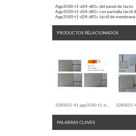
Agp3500-t1-d24-d81c del panel de tacto
Agp3500-t1-d24-d81c con pantalla táctil de
Agp3500-t1-d24-d81c táctil de membrana
PRODUCTOS RELACIONADOS
3280035-41 agp3500-t1-d24-fn1m pantalla táctil/pantalla táctil agp3500-t1-d24-fn1m gp-3500 ( 10.4" )
PALABRAS CLAVES