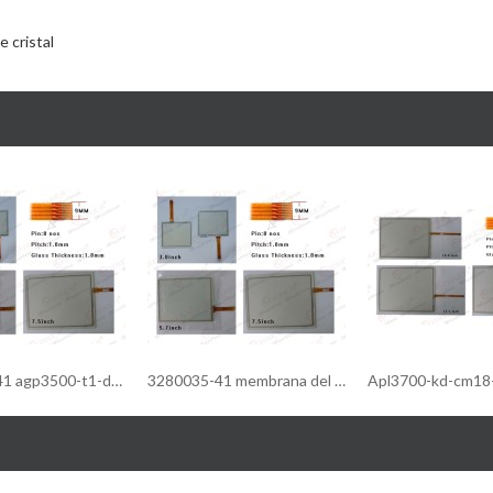
 cristal
3280035-41 agp3500-t1-d24-d81c panel táctil/panel táctil agp3500-t1-d24-d81c gp-3500 ( 10.4" )
3280035-41 membrana del tacto de AGP3500-T1-D24-D81C/membrana AGP3500-T1-D24-D81C GP-3500 (10.4 del tacto ")