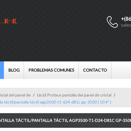
+(8
Español
sale
English
Français
العربية
BLOG
PROBLEMAS COMUNES
CONTACTO
istal del panel de
/
táctil Proface pantalla del panel de cristal
/
táctil/pantalla táctil agp3500-t1-d24-d81c gp-3500 ( 10.4" )
TALLA TÁCTIL/PANTALLA TÁCTIL AGP3500-T1-D24-D81C GP-3500 ( 