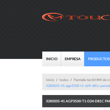
INICIO
EMPRESA
PRODUCTOS
Inicio
/
todos
/
Pantalla táctil HMI de cr
3280035-41 agp3500-t1-d24-d81c pantalla 
3280035-41 AGP3500-T1-D24-D81C PAN