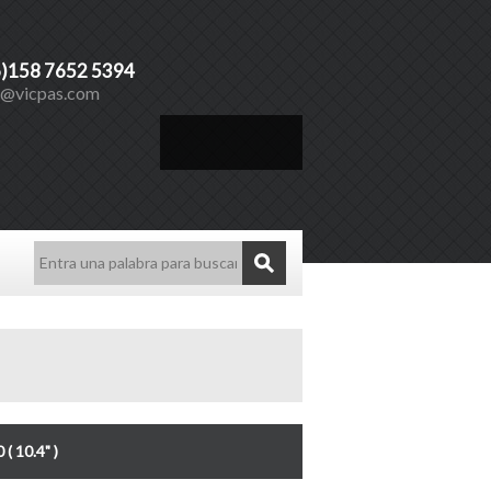
6)158 7652 5394
s@vicpas.com
Español
10.4" )