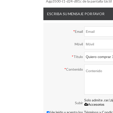
Agp3500-t1-d24-d81c de la pantalla táctil
ESCRIBA SU MENSAJE POR FAVOR
*
Email
Móvil
*
Título
*
Contenido
Solo admite .rar/.z
Subir
Accesorios
He leido y acepto los Términos y Condic