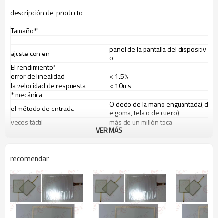
descripci
ó
n del producto
Tama
ñ
o*"
panel de la pantalla del dispositiv
ajuste con en
o
El rendimiento*
error de linealidad
< 1.5%
la velocidad de respuesta
< 10ms
* mec
á
nica
O dedo de la mano enguantada( d
el m
é
todo de entrada
e goma, tela o de cuero)
veces t
á
ctil
m
á
s de un mill
ó
n toca
VER MÁS
toque de activaci
ó
n de la fuerza
20~80g
L
á
piz cumple con dureza de 3h( s
la durabilidad de la superficie
eg
ú
n la norma astm d3363)
recomendar
Fibra
ó
ptica*
80%
transmisi
ó
n de la luz
( cumplir con la norma astm d100
3)
* del medio ambiente
Rango de operaci
ó
n:-10
& deg;
C
~ 60
& deg;
c
la temperatura