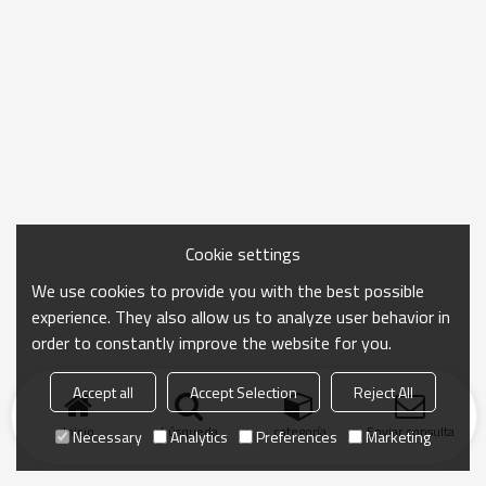
Cookie settings
We use cookies to provide you with the best possible
experience. They also allow us to analyze user behavior in
order to constantly improve the website for you.
Accept all
Accept Selection
Reject All
Inicio
búsqueda
categoría
Enviar consulta
Necessary
Analytics
Preferences
Marketing