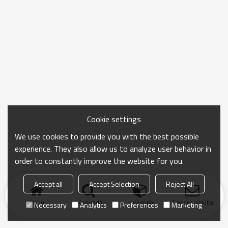
Cookie settings
We use cookies to provide you with the best possible
experience. They also allow us to analyze user behavior in
order to constantly improve the website for you.
Accept all
Accept Selection
Reject All
Inicio
búsqueda
categoría
Enviar consulta
Necessary
Analytics
Preferences
Marketing