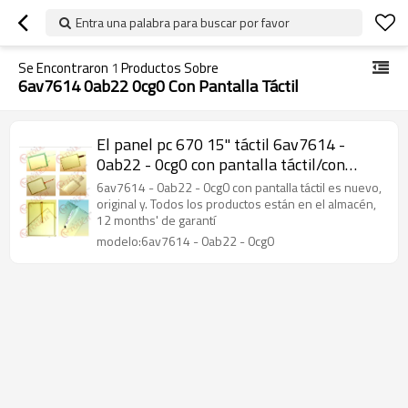
Entra una palabra para buscar por favor
Se Encontraron
1
Productos Sobre
6av7614 0ab22 0cg0 Con Pantalla Táctil
El panel pc 670 15" táctil 6av7614 -
0ab22 - 0cg0 con pantalla táctil/con
pantalla táctil 6av7614 - 0ab22 - 0cg0
6av7614 - 0ab22 - 0cg0 con pantalla táctil es nuevo,
panel pc 670 15" táctil
original y. Todos los productos están en el almacén,
12 months' de garantí
modelo:6av7614 - 0ab22 - 0cg0