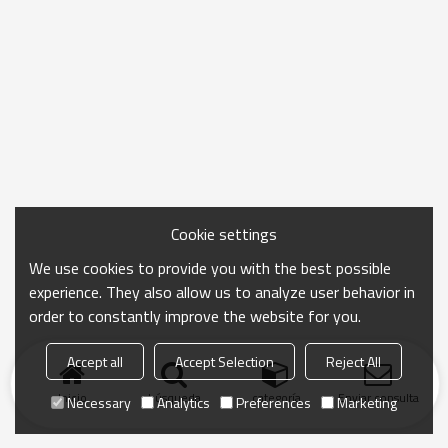
Cookie settings
We use cookies to provide you with the best possible
experience. They also allow us to analyze user behavior in
order to constantly improve the website for you.
Accept all
Accept Selection
Reject All
Inicio
búsqueda
categoría
Enviar consulta
Necessary
Analytics
Preferences
Marketing