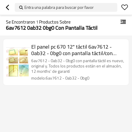
Entra una palabra para buscar por favor
Se Encontraron
1
Productos Sobre
6av7612 0ab32 0bg0 Con Pantalla Táctil
El panel pc 670 12" táctil 6av7612 -
0ab32 - 0bg0 con pantalla táctil/con
pantalla táctil 6av7612 - 0ab32 - 0bg0
6av7612 - 0ab32 - 0bg0 con pantalla táctil es nuevo,
panel pc 670 12" táctil
original y. Todos los productos están en el almacén,
12 months' de garantí
modelo:6av7612 - 0ab32 - 0bg0