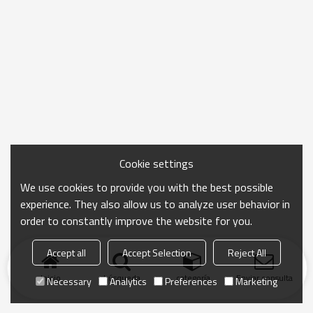
Cookie settings
We use cookies to provide you with the best possible
experience. They also allow us to analyze user behavior in
order to constantly improve the website for you.
Accept all
Accept Selection
Reject All
Inicio
búsqueda
categoría
Enviar consulta
Necessary
Analytics
Preferences
Marketing